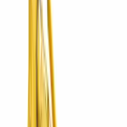
Operado por CMARKET
🇬🇹
ConstruMarket
Guatemala
Líneas de negocio disponibles en Guatemala.
Cotizar en Guatemala
Ver líneas
4
líneas
·
3
sucursales
Maquinaria Pesada
Excavadoras, bulldozers, compactación y más.
3 marcas
Explorar
Maquinaria Liviana
Compactación, concreto, iluminación, generación y carga.