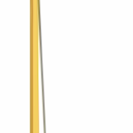
Mobiliario
Ver todo
Soluciones
Por tipo de trabajo
Movimiento de tierra
Compactación
Pavimentación y vialidad
Concreto
Manejo de materiales
Demolición y corte
Iluminación y energía
Andamiaje y acceso
Por industria
Construcción
Infraestructura vial
Minería y cantera
Agroindustria
Energía e industria