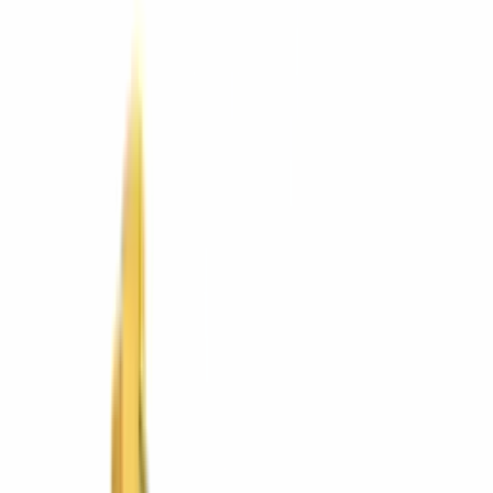
Bombas de agua
Generadores
Iluminación
Demolición y corte
Baterías y cargadores
Goodyear
Turbosol
Equipo usado
Aditamentos
Comparar equipos
Asesor de
equipos
Calculadoras
Arquitectura
Arquitectura
Ver todo
Mobiliario