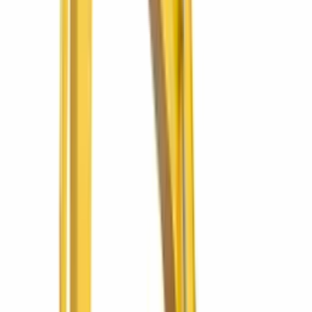
Rodillo vibratorio de tambor liso de ~10.6 t para compactar roca,
grava, arena y sub-bases en terracerías
Ver más
BOMAG
BW 161 AD-4
Rodillo tándem BW 161 AD-4
Rodillo tándem vibratorio articulado de doble tambor para
compactar todas las capas de asfalto
Ver más
BOMAG
Promociones
Ofertas vigentes