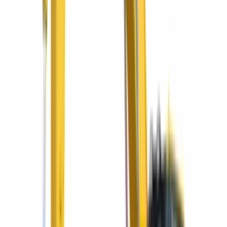
Apilado eléctrico sin esfuerzo, y el primer mantenimiento va por
nuestra cuenta.
Vigencia extendida al 31 de agosto
Sectores que servimos
Una solución para cada industria
Del primer movimiento de tierra al mantenimiento de tu flota —
acompañamos a cada sector de la región con el equipo y el respaldo
correctos.
Construcción
01
Infraestructura vial
02
Minería y cantera
03
Agroindustria
04
Energía e industria
05