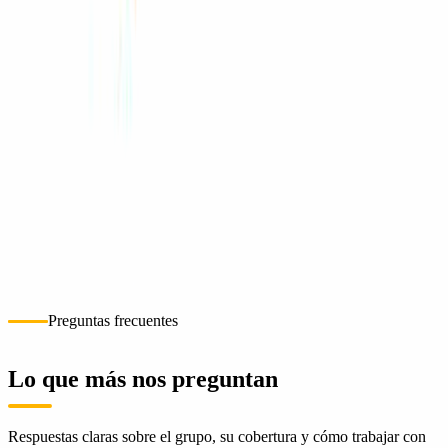
3
CM
Cómo llegar
+502 7842-2967
Preguntas frecuentes
Lo que más nos preguntan
Respuestas claras sobre el grupo, su cobertura y cómo trabajar con