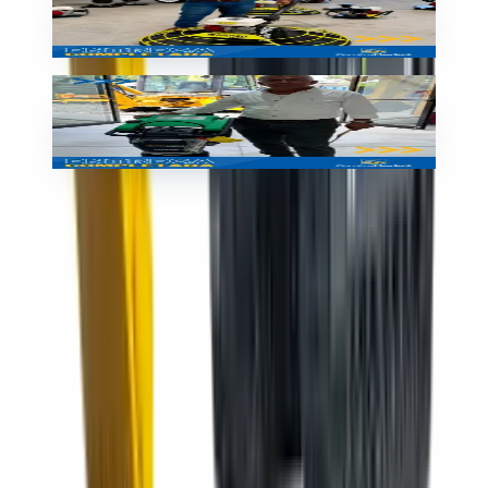
Equipo liviano entregado
🇳🇮
Nicaragua
Entrega
Plancha compactadora entregada
🇳🇮
Nicaragua
Contacto en Guatemala
+502 5413-7928
komtrax.gt@grupoconstrumarket.com
Cotizar ahora
Sucursales
Selecciona una sucursal para ubicarla en el mapa.