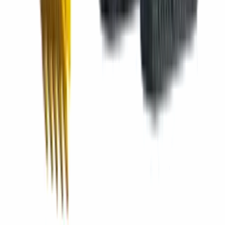
1
CMarket Guatem
Cómo llegar
+502 2380-4200
2
CMarket Río Hondo
Río Hondo, Zacapa
Cómo llegar
+502 7822-8109