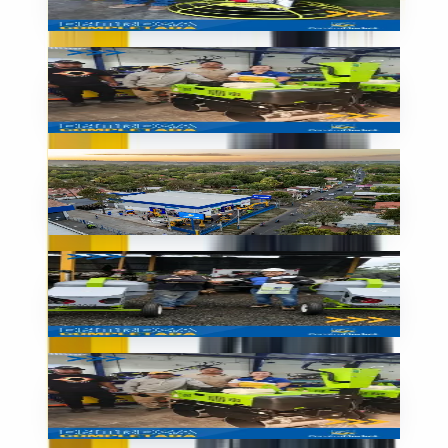
🇬🇹
Guatemala
Entrega
Rodillo SIMAQ nuevo
🇬🇹
Guatemala
Sucursal
Nuestra sede en Nicaragua
🇳🇮
Nicaragua
Entrega
¡Entrega completada con éxito!
🇵🇦
Panamá
Entrega
Nueva compactadora SIMAQ
🇳🇮
Nicaragua