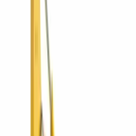
Industria y logística
Gobierno y municipios
Ver todas las soluciones
¿No sabes cuál? Usa el asesor
Promociones
Tienda
Recursos
Asesor de equipos
Comparar equipos
Calculadoras
Guías y
recursos
Academia de operadores
Financiamiento
Países
🇸🇻
El Salvador
SV
🇬🇹
Guatemala
GT
🇳🇮
Nicaragua
NI
🇵🇦
Panamá
PA
Grupo
Por qué ConstruMarket
Nosotros
Postventa
Gobierno y
licitaciones
Talento
Novedades
Contacto
EN
Cotizar
⌘K
Inicio
Guatemala