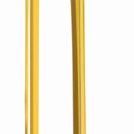
Ver todas las promociones
Q8,850 · minivibrador y aspas de regalo
Alisadora de concreto SIMAQ
La única con aspas graduales, y se lleva un juego adicional de aspas
y un minivibrador eléctrico gratis.
Vigencia extendida al 31 de agosto
Q5,499 los dos
2 pallets manuales de 3 toneladas
Dos pallets de 3 toneladas por el precio del paquete. Retiro en tienda
con pago de contado.
Vigencia extendida al 31 de agosto
Primer servicio ¡gratis!
Stacker eléctrico SIMAQ