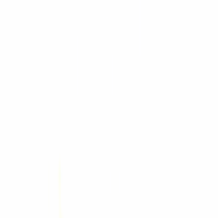
Hangcha
Montacargas eléctricos
Montacargas de combustión
Montacargas todo terreno
Transpaletas
Apiladores
Montacargas retráctiles
Recogepedidos
Pasillo muy angosto
Tractores de arrastre
Plataformas aéreas
Maquinaria portuaria
Montacargas antiexplosión
Robots móviles (AMR)
Wacker Neuson
Compactación
Concreto