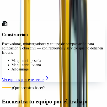
Industria y logística
06
Gobierno y municipios
07
01
Construcción
Excavadoras, minicargadores y equipo de compactación para
edificación y obra civil — con repuestos y servicio que no detienen
la obra.
Maquinaria pesada
Maquinaria liviana
Andamiaje
Ver equipos para este sector
¿Qué necesitas hacer?
Encuentra tu equipo por el trabajo