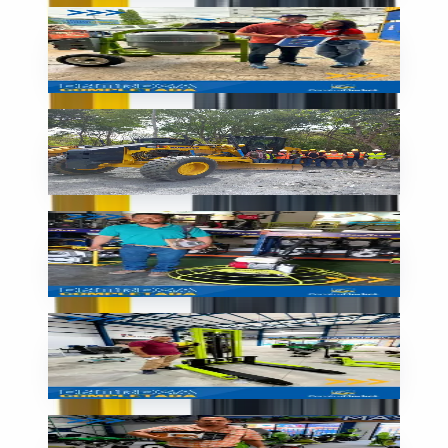
Entrega
Mezcladora lista para la obra
🇳🇮
Nicaragua
En obra
Motoniveladora Komatsu en obra
🇳🇮
Nicaragua
Entrega
Allanadora SIMAQ entregada
🇳🇮
Nicaragua
Entrega
Montacargas listo para trabajar
🇳🇮
Nicaragua
Entrega