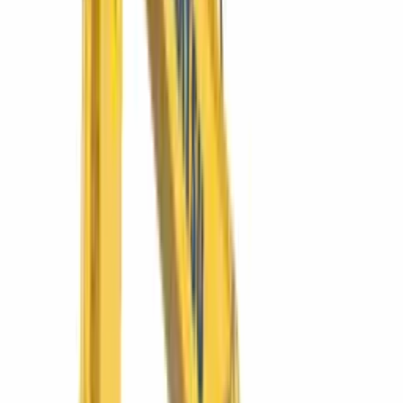
Komatsu
NIGHTMASTER 350LED
NIGHTMASTER LED 350
Convierte la noche en turno productivo. LED de alto alcance.
Ver más
SIMAQ
SQURBAN1500
Dumper Urban 1500 4×4
Volquete 4×4 para mover material donde no entra el camión.
Ver más
SIMAQ
RD27-120