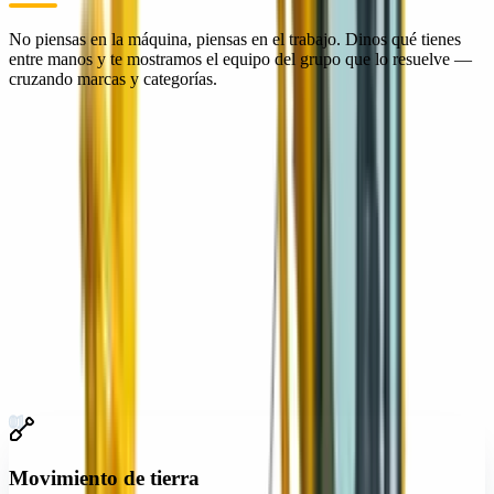
No piensas en la máquina, piensas en el trabajo. Dinos qué tienes
entre manos y te mostramos el equipo del grupo que lo resuelve —
cruzando marcas y categorías.
Movimiento de tierra
01
Compactación
02
Pavimentación y vialidad
03
Concreto
04
Manejo de materiales
05
Demolición y corte
06
Iluminación y energía
07
Andamiaje y acceso
08
01
Movimiento de tierra