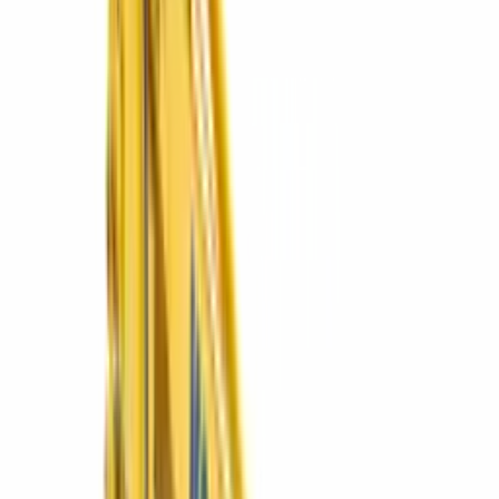
5 marcas
Explorar
Postventa
Repuestos originales, servicio y mantenimiento.
Explorar
RentaCentro
Renta de equipos por el tiempo que lo necesites.
Explorar
01
El catálogo
Equipos destacados