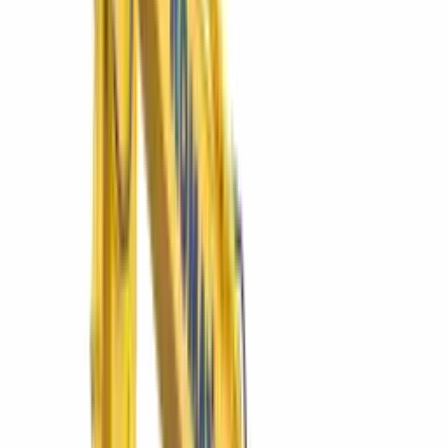
Lo más cotizado del grupo: excavadoras Komatsu, minicargadores
Bobcat y la línea SIMAQ — directo a su ficha técnica.
PC200-10M0
Excavadora hidráulica PC200-10M0
El caballo de batalla de 20 t para movimiento de tierra en
construcción e infraestructura.
Ver más
Komatsu
D65EX-16
Tractor de orugas D65EX-16
La topadora mediana de referencia: hoja Sigmadozer para máximo
acarreo de material.
Ver más