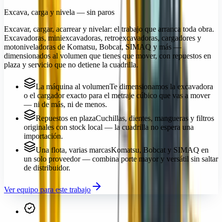
Excava, carga y nivela — sin paros
Excavar, cargar, acarrear y nivelar: el trabajo que arranca toda obra.
Excavadoras, miniexcavadoras, retroexcavadoras, cargadores y
motoniveladoras de Komatsu, Bobcat, SIMAQ y más —
dimensionados al volumen que tienes que mover, con repuestos en
plaza y servicio que no detiene la cuadrilla.
La máquina al volumen
Te dimensionamos la excavadora
o el cargador exacto para el metraje cúbico que vas a mover
— ni de más, ni de menos.
Repuestos en plaza
Cuchillas, dientes, mangueras y filtros
originales con stock local — la cuadrilla no espera una
importación.
Una flota, varias marcas
Komatsu, Bobcat y SIMAQ en
un solo proveedor — combina porte mayor y versátil sin saltar
de distribuidor.
Ver equipo para este trabajo