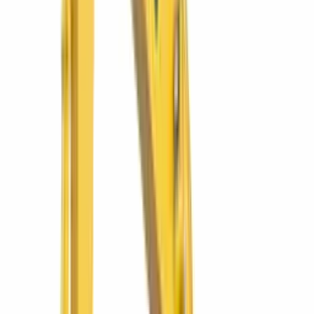
Rodillo tándem RD27-120
Rodillo tándem articulado de 2.8 t con doble tambor vibratorio para
compactación de asfalto en obra mediana
Ver más
Wacker Neuson
GP 7000A
Generador GP 7000A
Generador portátil de obra con regulación de voltaje (AVR) para
herramientas de alto arranque
Ver más
Wacker Neuson
BW 211 D-5
Rodillo de suelo BW 211 D-5