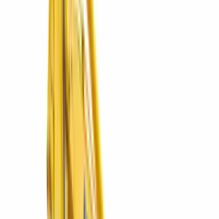
2 marcas
Explorar
Muebles
Mobiliario para oficina, hogar y esparcimiento.
1 marcas
Explorar
Postventa
Repuestos originales, servicio y mantenimiento.
Explorar
RentaCentro
Renta de equipos por el tiempo que lo necesites.