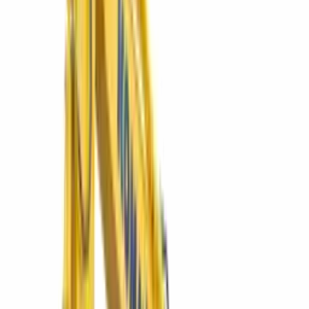
Explorar
01
El catálogo
Equipos destacados
Lo más cotizado del grupo: excavadoras Komatsu, minicargadores
Bobcat y la línea SIMAQ — directo a su ficha técnica.
PC200-10M0
Excavadora hidráulica PC200-10M0
El caballo de batalla de 20 t para movimiento de tierra en
construcción e infraestructura.
Ver más
Komatsu
D65EX-16