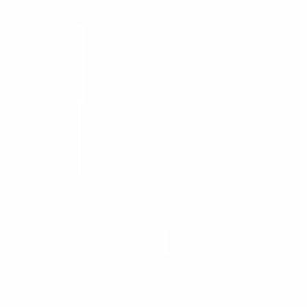
Equipo usado
Aditamentos Bobcat
Herramientas
Asesor de equipos
Comparar equipos
Calculadoras
Guías y recursos
Academia APMT
Financiamiento
Soluciones
Minería
Gobierno y licitaciones
Postventa
Trade-In
El grupo
Por qué ConstruMarket
Nosotros
Novedades