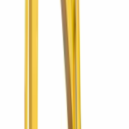
Ver más
Komatsu
SQRDWB L34
Compactador doble tambor con operador a pie
SQRDWB L34
Doble tambor vibratorio para asfalto y base.
Ver más
SIMAQ
SQ60 PRO 2
Compactadora SQ60 PRO 2
Densidad de suelo donde el rodo grande no entra.
Ver más
SIMAQ