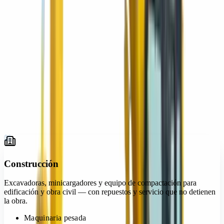
Construcción
01
Infraestructura vial
02
Minería y cantera
03
Agroindustria
04
Energía e industria
05
Industria y logística
06
Gobierno y municipios
07
01
Construcción
Excavadoras, minicargadores y equipo de compactación para
edificación y obra civil — con repuestos y servicio que no detienen
la obra.
Maquinaria pesada