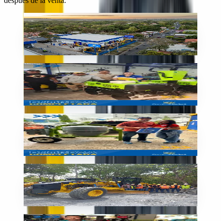
después de la venta.
Sucursal
Nuestra sede en Nicaragua
🇳🇮
Nicaragua
Entrega
Nueva compactadora SIMAQ
🇳🇮
Nicaragua
Entrega
Mezcladora lista para la obra
🇳🇮
Nicaragua
En obra
Motoniveladora Komatsu en obra
🇳🇮
Nicaragua
Entrega