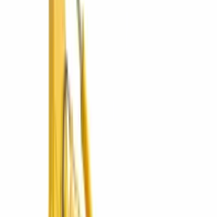
Operado por ConstruMarket
🇳🇮
ConstruMarket
Nicaragua
Líneas de negocio disponibles en Nicaragua.
Cotizar en Nicaragua
Ver líneas
5
líneas
·
1
sucursales
Maquinaria Pesada
Excavadoras, bulldozers, compactación y más.
2 marcas
Explorar
Maquinaria Liviana
Compactación, concreto, iluminación, generación y carga.