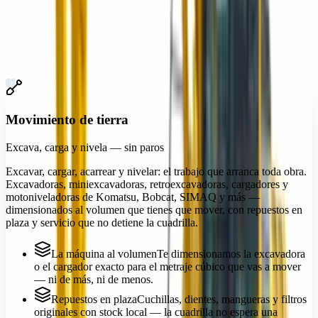
Demolición y corte
06
Iluminación y energía
07
Andamiaje y acceso
08
01
Movimiento de tierra
Excava, carga y nivela — sin paros
Excavar, cargar, acarrear y nivelar: el trabajo que arranca toda obra.
Excavadoras, miniexcavadoras, retroexcavadoras, cargadores y
motoniveladoras de Komatsu, Bobcat, SIMAQ y más —
dimensionados al volumen que tienes que mover, con repuestos en
plaza y servicio que no detiene la cuadrilla.
La máquina al volumen
Te dimensionamos la excavadora
o el cargador exacto para el metraje cúbico que vas a mover
— ni de más, ni de menos.
Repuestos en plaza
Cuchillas, dientes, mangueras y filtros
originales con stock local — la cuadrilla no espera una