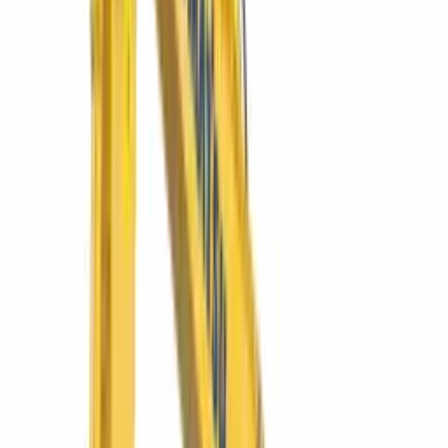
Tractor de orugas D65EX-16
La topadora mediana de referencia: hoja Sigmadozer para máximo
acarreo de material.
Ver más
Komatsu
NIGHTMASTER 350LED
NIGHTMASTER LED 350
Convierte la noche en turno productivo. LED de alto alcance.
Ver más
SIMAQ
SQURBAN1500
Dumper Urban 1500 4×4