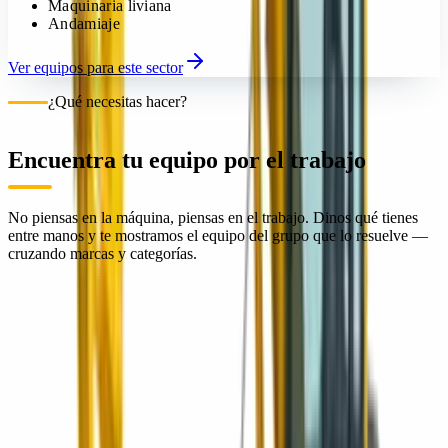
Maquinaria liviana
Andamiaje
Ver equipos para este sector
¿Qué necesitas hacer?
Encuentra tu equipo por el trabajo
No piensas en la máquina, piensas en el trabajo. Dinos qué tienes
entre manos y te mostramos el equipo del grupo que lo resuelve —
cruzando marcas y categorías.
Movimiento de tierra
01
Compactación
02
Pavimentación y vialidad
03
Concreto
04
Manejo de materiales
05