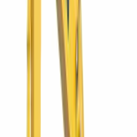
Volquete 4×4 para mover material donde no entra el camión.
Ver más
SIMAQ
WA320-6
Cargador frontal WA320-6
El cargador todoterreno de la región: agregados, caña y
construcción.
Ver más
Komatsu
WB93R-5E0
Retroexcavadora WB93R-5E0
La retro 4x4 más versátil: carga, zanjea y excava en un solo equipo.