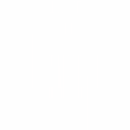
¿ConstruMarket atiende proyectos de minería?
¿Qué marcas de maquinaria distribuye?
¿Ofrecen repuestos originales y servicio técnico?
¿Se puede rentar o alquilar maquinaria?
¿Cómo solicito una cotización?
Más de 30 años construyendo Centroamérica.
Cotiza tu equipo
Catálogo
Maquinaria
Arquitectura
Mobiliario