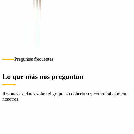
Cotizar ahora
Sucursales
Selecciona una sucursal para ubicarla en el mapa.
1
ConstruMarket Nicaragua · Managua
Managua
Cómo llegar
+505 2268-2803
Preguntas frecuentes
Lo que más nos preguntan
Respuestas claras sobre el grupo, su cobertura y cómo trabajar con
nosotros.
¿Qué es Grupo ConstruMarket?
¿Quién fundó ConstruMarket y cuándo?
¿En qué países opera ConstruMarket?