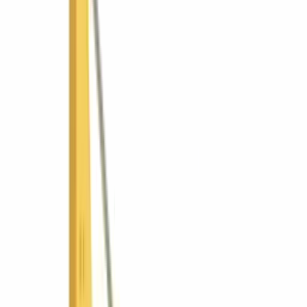
Industria y logística
Gobierno y municipios
Ver todas las soluciones
¿No sabes cuál? Usa el asesor
Promociones
Tienda
Recursos
Asesor de equipos
Comparar equipos
Calculadoras
Guías y
recursos
Academia de operadores
Financiamiento
Países
🇸🇻
El Salvador
SV
🇬🇹
Guatemala
GT
🇳🇮
Nicaragua
NI
🇵🇦
Panamá
PA
Grupo
Por qué ConstruMarket
Nosotros
Postventa
Gobierno y
licitaciones
Talento
Novedades
Contacto
EN
Cotizar
⌘K
Inicio
Nicaragua