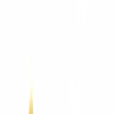
Equipo usado
Aditamentos
Comparar equipos
Asesor de
equipos
Calculadoras
Arquitectura
Arquitectura
Ver todo
Mobiliario
Mobiliario
Ver todo
LuxaLine
Sillería
Escritorios
Estaciones y mesas
Archivo y lockers
Sillones y sofás