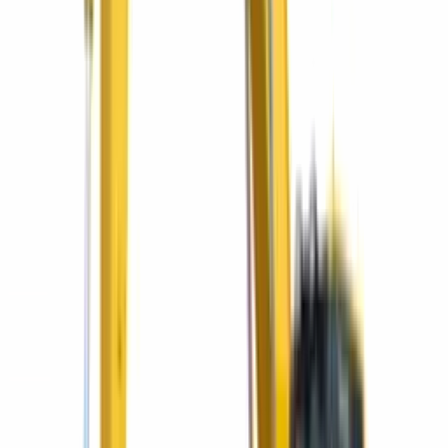
Minicargador SK820-5 con alto flujo, entrega inmediata y un año de
seguro sin costo.
¡Seguro full cover gratis por un año!
Retroexcavadora Komatsu WB93R-5E0 con seguro
full cover gratis
Retroexcavadora con cabina cerrada y aire acondicionado, entrega
inmediata y un año de seguro sin costo.
Sectores que servimos
Una solución para cada industria
Del primer movimiento de tierra al mantenimiento de tu flota —
acompañamos a cada sector de la región con el equipo y el respaldo
correctos.