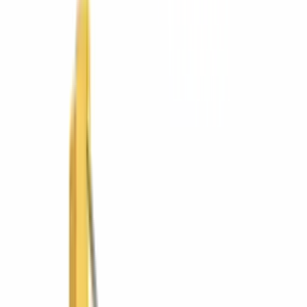
Mobiliario educativo
Hospitality (HORECA)
Mobiliario urbano
Soluciones
Por tipo de trabajo
Movimiento de tierra
Compactación
Pavimentación y vialidad
Concreto
Manejo de materiales
Demolición y corte
Iluminación y energía
Andamiaje y acceso
Por industria
Construcción
Infraestructura vial
Minería y cantera
Agroindustria
Energía e industria