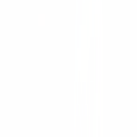
Iluminación, generadores y bombas
Demolición y corte
Movimiento de carga
Andamiaje
Señalización vial
Hangcha
Montacargas eléctricos
Montacargas de combustión
Montacargas todo terreno
Transpaletas
Apiladores
Montacargas retráctiles
Recogepedidos
Pasillo muy angosto
Tractores de arrastre
Plataformas aéreas
Maquinaria portuaria
Montacargas antiexplosión
Robots móviles (AMR)