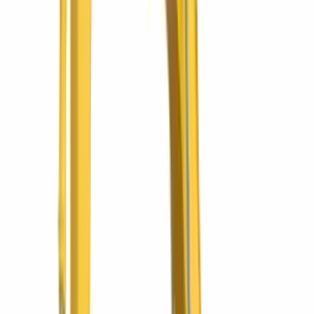
Promociones
Ofertas vigentes
Ver todas las promociones
¡Seguro full cover gratis por un año!
Excavadora Komatsu PC200-10M0 con seguro full
cover gratis
La PC200 de 20 toneladas con entrega inmediata y un año de
seguro full cover sin costo.
¡Seguro full cover gratis por un año!
Minicargador Komatsu SK820-5 con seguro full
cover gratis