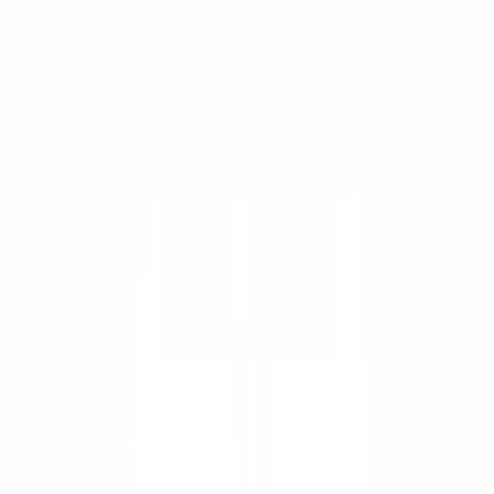
Trabaja con nosotros
Contacto
Cotizar
Países
🇸🇻
El Salvador
+503 7874 4609
🇬🇹
Guatemala
+502 5413-7928
🇳🇮
Nicaragua
+505 8334-5944
🇵🇦
Panamá
+507 6939-3204
Sitios del grupo
SIMAQ
↗