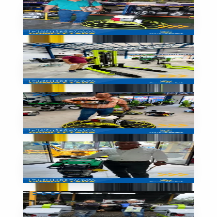
Allanadora SIMAQ entregada
🇳🇮
Nicaragua
Entrega
Montacargas listo para trabajar
🇳🇮
Nicaragua
Entrega
Equipo liviano entregado
🇳🇮
Nicaragua
Entrega
Plancha compactadora entregada
🇳🇮
Nicaragua
Entrega
¡Entrega completada con éxito!