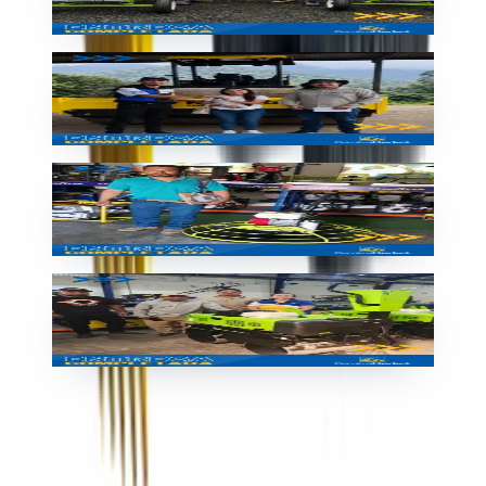
🇵🇦
Panamá
Entrega
Entrega de equipo en Guatemala
🇬🇹
Guatemala
Entrega
Compactadora entregada en Guatemala
🇬🇹
Guatemala
Entrega
Rodillo SIMAQ nuevo
🇬🇹
Guatemala
Contacto en Nicaragua
+505 8334-5944
+505 2268-2803
maquinarialiviana.ni@grupoconstrumarket.com