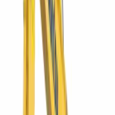
Tractor de orugas D65EX-16
La topadora mediana de referencia: hoja Sigmadozer para máximo
acarreo de material.
Ver más
Komatsu
NIGHTMASTER 350LED
NIGHTMASTER LED 350
Convierte la noche en turno productivo. LED de alto alcance.
Ver más
SIMAQ
SQURBAN1500
Dumper Urban 1500 4×4