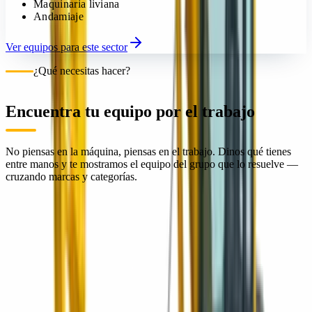
Maquinaria liviana
Andamiaje
Ver equipos para este sector
¿Qué necesitas hacer?
Encuentra tu equipo por el trabajo
No piensas en la máquina, piensas en el trabajo. Dinos qué tienes
entre manos y te mostramos el equipo del grupo que lo resuelve —
cruzando marcas y categorías.
Movimiento de tierra
01
Compactación
02
Pavimentación y vialidad
03
Concreto
04
Manejo de materiales
05