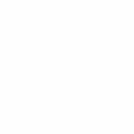
¿ConstruMarket atiende proyectos de minería?
¿Qué marcas de maquinaria distribuye?
¿Ofrecen repuestos originales y servicio técnico?
¿Se puede rentar o alquilar maquinaria?
¿Cómo solicito una cotización?
Más de 30 años construyendo Centroamérica.
Cotiza tu equipo
Catálogo
Maquinaria
Arquitectura
Mobiliario