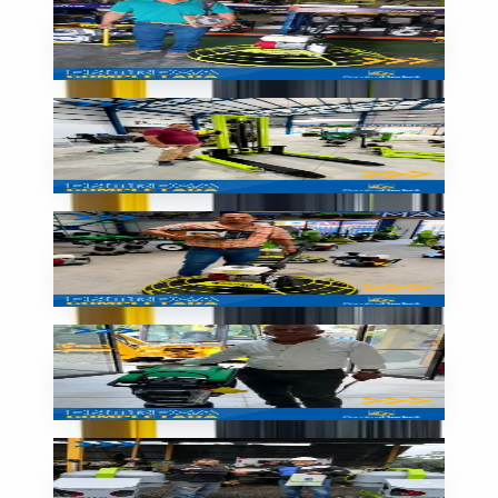
Allanadora SIMAQ entregada
🇳🇮
Nicaragua
Entrega
Montacargas listo para trabajar
🇳🇮
Nicaragua
Entrega
Equipo liviano entregado
🇳🇮
Nicaragua
Entrega
Plancha compactadora entregada
🇳🇮
Nicaragua
Entrega
¡Entrega completada con éxito!