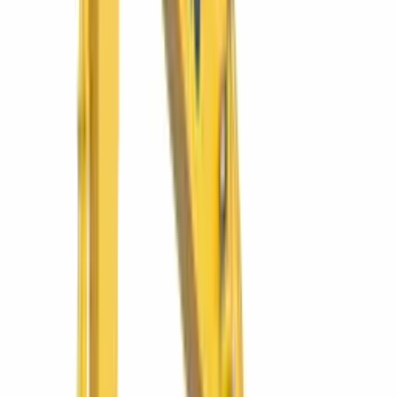
Volquete 4×4 para mover material donde no entra el camión.
Ver más
SIMAQ
WA320-6
Cargador frontal WA320-6
El cargador todoterreno de la región: agregados, caña y
construcción.
Ver más
Komatsu
WB93R-5E0
Retroexcavadora WB93R-5E0
La retro 4x4 más versátil: carga, zanjea y excava en un solo equipo.