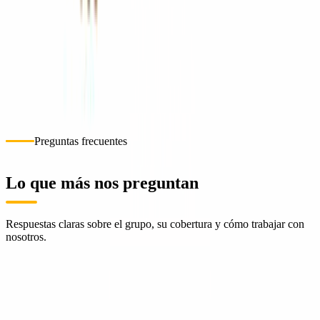
Cotizar ahora
Sucursales
Selecciona una sucursal para ubicarla en el mapa.
1
ConstruMarket Nicaragua · Managua
Managua
Cómo llegar
+505 2268-2803
Preguntas frecuentes
Lo que más nos preguntan
Respuestas claras sobre el grupo, su cobertura y cómo trabajar con
nosotros.
¿Qué es Grupo ConstruMarket?
¿Quién fundó ConstruMarket y cuándo?
¿En qué países opera ConstruMarket?