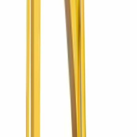
Ver más
Komatsu
SQRDWB L34
Compactador doble tambor con operador a pie
SQRDWB L34
Doble tambor vibratorio para asfalto y base.
Ver más
SIMAQ
SQ60 PRO 2
Compactadora SQ60 PRO 2
Densidad de suelo donde el rodo grande no entra.
Ver más
SIMAQ