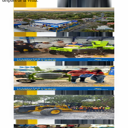
después de la venta.
Sucursal
Nuestra sede en Nicaragua
🇳🇮
Nicaragua
Entrega
Nueva compactadora SIMAQ
🇳🇮
Nicaragua
Entrega
Mezcladora lista para la obra
🇳🇮
Nicaragua
En obra
Motoniveladora Komatsu en obra
🇳🇮
Nicaragua
Entrega