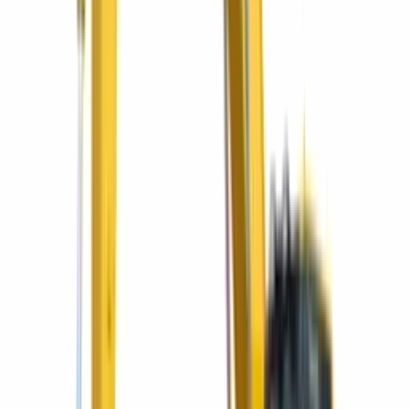
Minicargador SK820-5 con alto flujo, entrega inmediata y un año de
seguro sin costo.
¡Seguro full cover gratis por un año!
Retroexcavadora Komatsu WB93R-5E0 con seguro
full cover gratis
Retroexcavadora con cabina cerrada y aire acondicionado, entrega
inmediata y un año de seguro sin costo.
Sectores que servimos
Una solución para cada industria
Del primer movimiento de tierra al mantenimiento de tu flota —
acompañamos a cada sector de la región con el equipo y el respaldo
correctos.