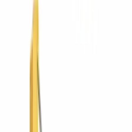
Mobiliario educativo
Hospitality (HORECA)
Mobiliario urbano
Soluciones
Por tipo de trabajo
Movimiento de tierra
Compactación
Pavimentación y vialidad
Concreto
Manejo de materiales
Demolición y corte
Iluminación y energía
Andamiaje y acceso
Por industria
Construcción
Infraestructura vial
Minería y cantera
Agroindustria
Energía e industria