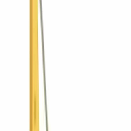
Industria y logística
Gobierno y municipios
Ver todas las soluciones
¿No sabes cuál? Usa el asesor
Promociones
Tienda
Recursos
Asesor de equipos
Comparar equipos
Calculadoras
Guías y
recursos
Academia de operadores
Financiamiento
Países
🇸🇻
El Salvador
SV
🇬🇹
Guatemala
GT
🇳🇮
Nicaragua
NI
🇵🇦
Panamá
PA
Grupo
Por qué ConstruMarket
Nosotros
Postventa
Gobierno y
licitaciones
Talento
Novedades
Contacto
EN
Cotizar
⌘K
Inicio
Nicaragua