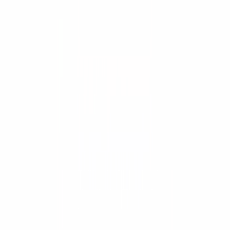
Equipo usado
Aditamentos Bobcat
Herramientas
Asesor de equipos
Comparar equipos
Calculadoras
Guías y recursos
Academia APMT
Financiamiento
Soluciones
Minería
Gobierno y licitaciones
Postventa
Trade-In
El grupo
Por qué ConstruMarket
Nosotros
Novedades