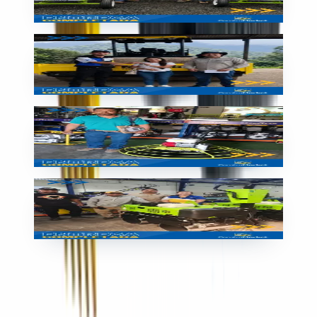
🇵🇦
Panamá
Entrega
Entrega de equipo en Guatemala
🇬🇹
Guatemala
Entrega
Compactadora entregada en Guatemala
🇬🇹
Guatemala
Entrega
Rodillo SIMAQ nuevo
🇬🇹
Guatemala
Contacto en Nicaragua
+505 8334-5944
+505 2268-2803
maquinarialiviana.ni@grupoconstrumarket.com