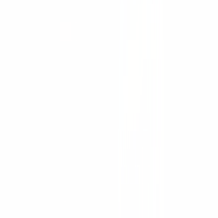
Iluminación, generadores y bombas
Demolición y corte
Movimiento de carga
Andamiaje
Señalización vial
Hangcha
Montacargas eléctricos
Montacargas de combustión
Montacargas todo terreno
Transpaletas
Apiladores
Montacargas retráctiles
Recogepedidos
Pasillo muy angosto
Tractores de arrastre
Plataformas aéreas
Maquinaria portuaria
Montacargas antiexplosión
Robots móviles (AMR)