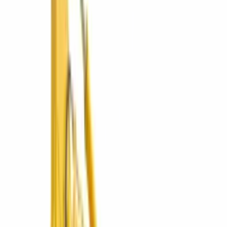
Operado por ConstruMarket
🇳🇮
ConstruMarket
Nicaragua
Líneas de negocio disponibles en Nicaragua.
Cotizar en Nicaragua
Ver líneas
5
líneas
·
1
sucursales
Maquinaria Pesada
Excavadoras, bulldozers, compactación y más.
2 marcas
Explorar
Maquinaria Liviana
Compactación, concreto, iluminación, generación y carga.