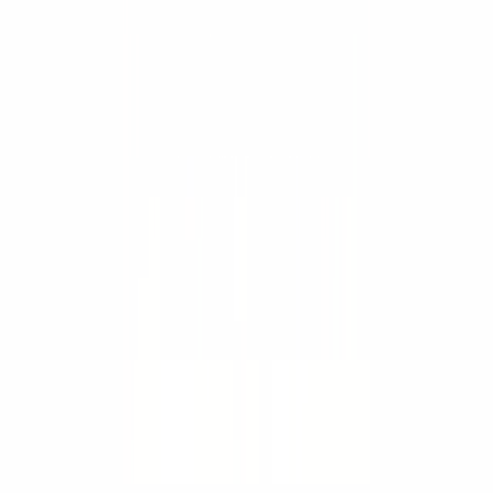
Trabaja con nosotros
Contacto
Cotizar
Países
🇸🇻
El Salvador
+503 7874 4609
🇬🇹
Guatemala
+502 5413-7928
🇳🇮
Nicaragua
+505 8334-5944
🇵🇦
Panamá
+507 6939-3204
Sitios del grupo
SIMAQ
↗