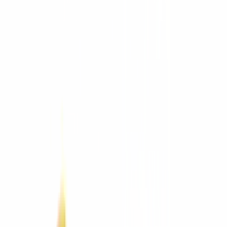
Equipo usado
Aditamentos
Comparar equipos
Asesor de
equipos
Calculadoras
Arquitectura
Arquitectura
Ver todo
Mobiliario
Mobiliario
Ver todo
LuxaLine
Sillería
Escritorios
Estaciones y mesas
Archivo y lockers
Sillones y sofás