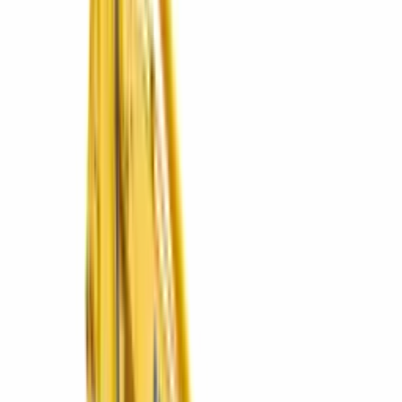
2 marcas
Explorar
Muebles
Mobiliario para oficina, hogar y esparcimiento.
1 marcas
Explorar
Postventa
Repuestos originales, servicio y mantenimiento.
Explorar
RentaCentro
Renta de equipos por el tiempo que lo necesites.