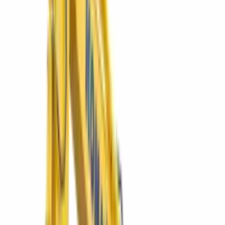
Explorar
01
El catálogo
Equipos destacados
Lo más cotizado del grupo: excavadoras Komatsu, minicargadores
Bobcat y la línea SIMAQ — directo a su ficha técnica.
PC200-10M0
Excavadora hidráulica PC200-10M0
El caballo de batalla de 20 t para movimiento de tierra en
construcción e infraestructura.
Ver más
Komatsu
D65EX-16