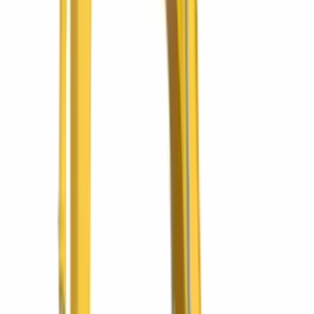
Promociones
Ofertas vigentes
Ver todas las promociones
¡Seguro full cover gratis por un año!
Excavadora Komatsu PC200-10M0 con seguro full
cover gratis
La PC200 de 20 toneladas con entrega inmediata y un año de
seguro full cover sin costo.
¡Seguro full cover gratis por un año!
Minicargador Komatsu SK820-5 con seguro full
cover gratis