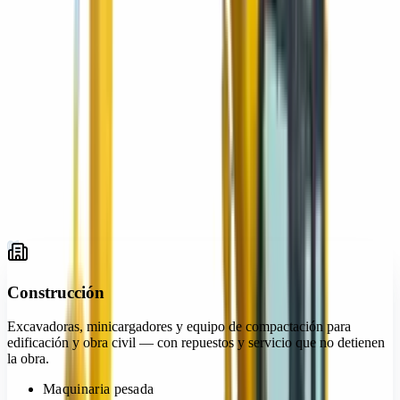
Construcción
01
Infraestructura vial
02
Minería y cantera
03
Agroindustria
04
Energía e industria
05
Industria y logística
06
Gobierno y municipios
07
01
Construcción
Excavadoras, minicargadores y equipo de compactación para
edificación y obra civil — con repuestos y servicio que no detienen
la obra.
Maquinaria pesada