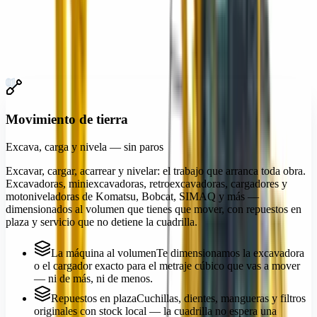
Demolición y corte
06
Iluminación y energía
07
Andamiaje y acceso
08
01
Movimiento de tierra
Excava, carga y nivela — sin paros
Excavar, cargar, acarrear y nivelar: el trabajo que arranca toda obra.
Excavadoras, miniexcavadoras, retroexcavadoras, cargadores y
motoniveladoras de Komatsu, Bobcat, SIMAQ y más —
dimensionados al volumen que tienes que mover, con repuestos en
plaza y servicio que no detiene la cuadrilla.
La máquina al volumen
Te dimensionamos la excavadora
o el cargador exacto para el metraje cúbico que vas a mover
— ni de más, ni de menos.
Repuestos en plaza
Cuchillas, dientes, mangueras y filtros
originales con stock local — la cuadrilla no espera una