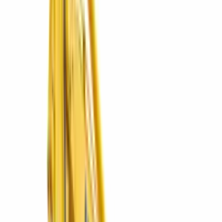
2 marcas
Explorar
Muebles
Mobiliario para oficina, hogar y esparcimiento.
1 marcas
Explorar
Postventa
Repuestos originales, servicio y mantenimiento.
Explorar
RentaCentro
Renta de equipos por el tiempo que lo necesites.