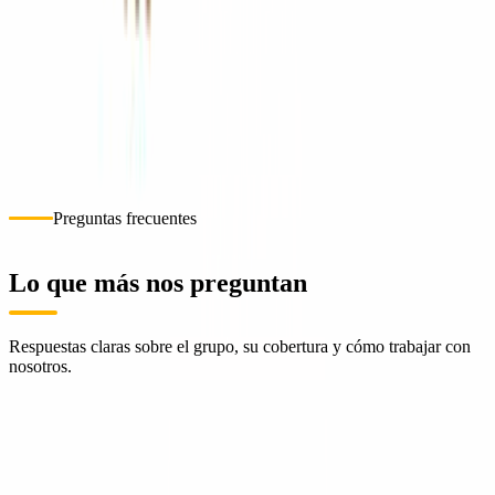
Cotizar ahora
Sucursales
Selecciona una sucursal para ubicarla en el mapa.
1
ConstruMarket Nicaragua · Managua
Managua
Cómo llegar
+505 2268-2803
Preguntas frecuentes
Lo que más nos preguntan
Respuestas claras sobre el grupo, su cobertura y cómo trabajar con
nosotros.
¿Qué es Grupo ConstruMarket?
¿Quién fundó ConstruMarket y cuándo?
¿En qué países opera ConstruMarket?