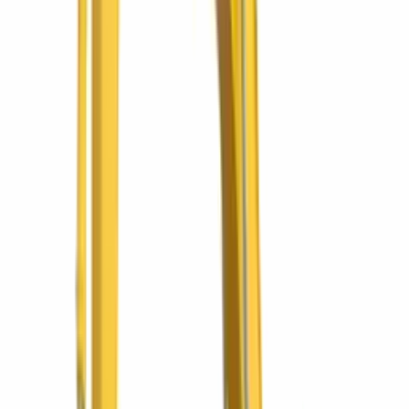
Promociones
Ofertas vigentes
Ver todas las promociones
¡Seguro full cover gratis por un año!
Excavadora Komatsu PC200-10M0 con seguro full
cover gratis
La PC200 de 20 toneladas con entrega inmediata y un año de
seguro full cover sin costo.
¡Seguro full cover gratis por un año!
Minicargador Komatsu SK820-5 con seguro full
cover gratis