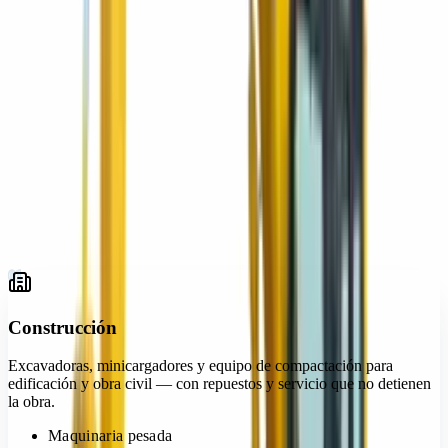
Construcción
01
Infraestructura vial
02
Minería y cantera
03
Agroindustria
04
Energía e industria
05
Industria y logística
06
Gobierno y municipios
07
01
Construcción
Excavadoras, minicargadores y equipo de compactación para
edificación y obra civil — con repuestos y servicio que no detienen
la obra.
Maquinaria pesada