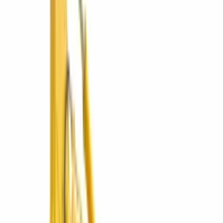
Operado por ConstruMarket
🇳🇮
ConstruMarket
Nicaragua
Líneas de negocio disponibles en Nicaragua.
Cotizar en Nicaragua
Ver líneas
5
líneas
·
1
sucursales
Maquinaria Pesada
Excavadoras, bulldozers, compactación y más.
2 marcas
Explorar
Maquinaria Liviana
Compactación, concreto, iluminación, generación y carga.