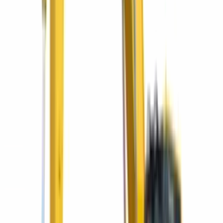
Minicargador SK820-5 con alto flujo, entrega inmediata y un año de
seguro sin costo.
¡Seguro full cover gratis por un año!
Retroexcavadora Komatsu WB93R-5E0 con seguro
full cover gratis
Retroexcavadora con cabina cerrada y aire acondicionado, entrega
inmediata y un año de seguro sin costo.
Sectores que servimos
Una solución para cada industria
Del primer movimiento de tierra al mantenimiento de tu flota —
acompañamos a cada sector de la región con el equipo y el respaldo
correctos.