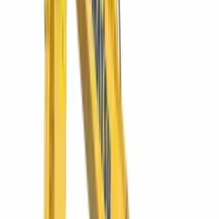
Tractor de orugas D65EX-16
La topadora mediana de referencia: hoja Sigmadozer para máximo
acarreo de material.
Ver más
Komatsu
NIGHTMASTER 350LED
NIGHTMASTER LED 350
Convierte la noche en turno productivo. LED de alto alcance.
Ver más
SIMAQ
SQURBAN1500
Dumper Urban 1500 4×4