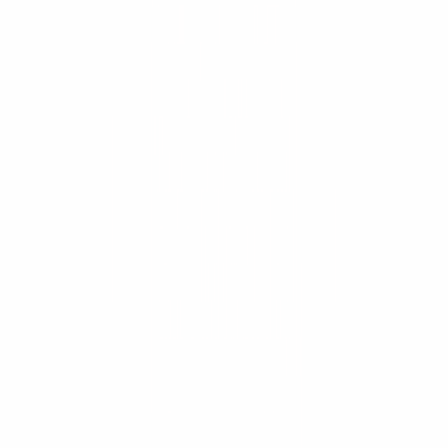
¿ConstruMarket atiende proyectos de minería?
¿Qué marcas de maquinaria distribuye?
¿Ofrecen repuestos originales y servicio técnico?
¿Se puede rentar o alquilar maquinaria?
¿Cómo solicito una cotización?
Más de 30 años construyendo Centroamérica.
Cotiza tu equipo
Catálogo
Maquinaria
Arquitectura
Mobiliario