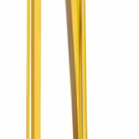
Ver más
Komatsu
SQRDWB L34
Compactador doble tambor con operador a pie
SQRDWB L34
Doble tambor vibratorio para asfalto y base.
Ver más
SIMAQ
SQ60 PRO 2
Compactadora SQ60 PRO 2
Densidad de suelo donde el rodo grande no entra.
Ver más
SIMAQ