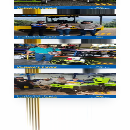
🇵🇦
Panamá
Entrega
Entrega de equipo en Guatemala
🇬🇹
Guatemala
Entrega
Compactadora entregada en Guatemala
🇬🇹
Guatemala
Entrega
Rodillo SIMAQ nuevo
🇬🇹
Guatemala
Contacto en Nicaragua
+505 8334-5944
+505 2268-2803
maquinarialiviana.ni@grupoconstrumarket.com