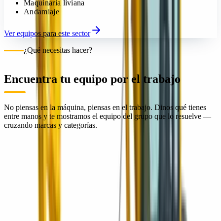
Maquinaria liviana
Andamiaje
Ver equipos para este sector
¿Qué necesitas hacer?
Encuentra tu equipo por el trabajo
No piensas en la máquina, piensas en el trabajo. Dinos qué tienes
entre manos y te mostramos el equipo del grupo que lo resuelve —
cruzando marcas y categorías.
Movimiento de tierra
01
Compactación
02
Pavimentación y vialidad
03
Concreto
04
Manejo de materiales
05