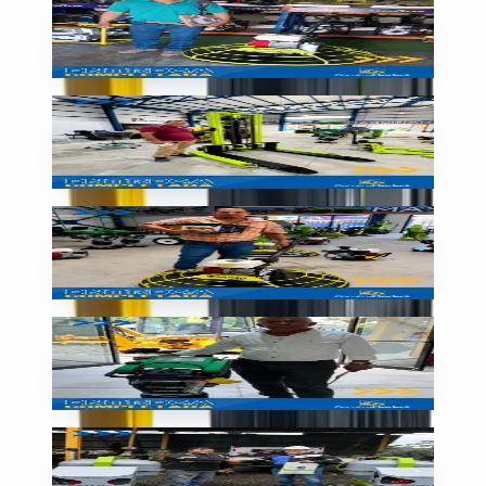
Allanadora SIMAQ entregada
🇳🇮
Nicaragua
Entrega
Montacargas listo para trabajar
🇳🇮
Nicaragua
Entrega
Equipo liviano entregado
🇳🇮
Nicaragua
Entrega
Plancha compactadora entregada
🇳🇮
Nicaragua
Entrega
¡Entrega completada con éxito!