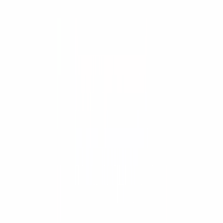
Equipo usado
Aditamentos Bobcat
Herramientas
Asesor de equipos
Comparar equipos
Calculadoras
Guías y recursos
Academia APMT
Financiamiento
Soluciones
Minería
Gobierno y licitaciones
Postventa
Trade-In
El grupo
Por qué ConstruMarket
Nosotros
Novedades