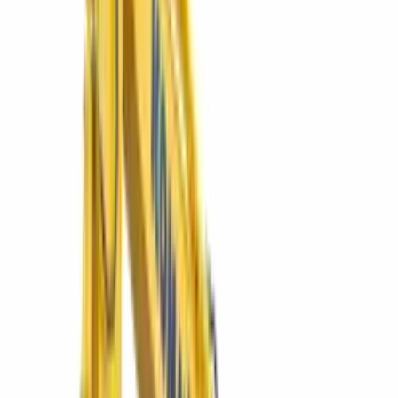
Explorar
01
El catálogo
Equipos destacados
Lo más cotizado del grupo: excavadoras Komatsu, minicargadores
Bobcat y la línea SIMAQ — directo a su ficha técnica.
PC200-10M0
Excavadora hidráulica PC200-10M0
El caballo de batalla de 20 t para movimiento de tierra en
construcción e infraestructura.
Ver más
Komatsu
D65EX-16