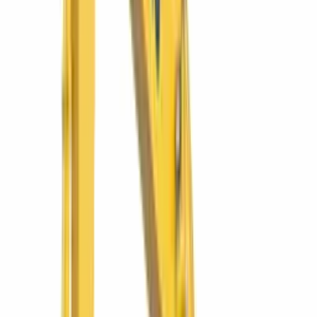
Volquete 4×4 para mover material donde no entra el camión.
Ver más
SIMAQ
WA320-6
Cargador frontal WA320-6
El cargador todoterreno de la región: agregados, caña y
construcción.
Ver más
Komatsu
WB93R-5E0
Retroexcavadora WB93R-5E0
La retro 4x4 más versátil: carga, zanjea y excava en un solo equipo.