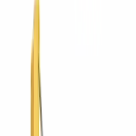
Mobiliario educativo
Hospitality (HORECA)
Mobiliario urbano
Soluciones
Por tipo de trabajo
Movimiento de tierra
Compactación
Pavimentación y vialidad
Concreto
Manejo de materiales
Demolición y corte
Iluminación y energía
Andamiaje y acceso
Por industria
Construcción
Infraestructura vial
Minería y cantera
Agroindustria
Energía e industria