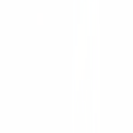
Iluminación, generadores y bombas
Demolición y corte
Movimiento de carga
Andamiaje
Señalización vial
Hangcha
Montacargas eléctricos
Montacargas de combustión
Montacargas todo terreno
Transpaletas
Apiladores
Montacargas retráctiles
Recogepedidos
Pasillo muy angosto
Tractores de arrastre
Plataformas aéreas
Maquinaria portuaria
Montacargas antiexplosión
Robots móviles (AMR)