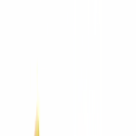
Equipo usado
Aditamentos
Comparar equipos
Asesor de
equipos
Calculadoras
Arquitectura
Arquitectura
Ver todo
Mobiliario
Mobiliario
Ver todo
LuxaLine
Sillería
Escritorios
Estaciones y mesas
Archivo y lockers
Sillones y sofás