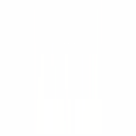
Trabaja con nosotros
Contacto
Cotizar
Países
🇸🇻
El Salvador
+503 7874 4609
🇬🇹
Guatemala
+502 5413-7928
🇳🇮
Nicaragua
+505 8334-5944
🇵🇦
Panamá
+507 6939-3204
Sitios del grupo
SIMAQ
↗