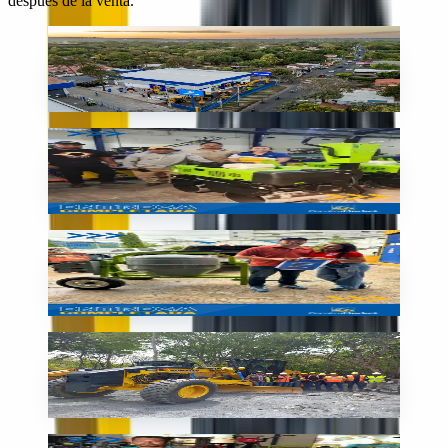
después de la venta.
Sucursal
Nuestra sede en Nicaragua
🇳🇮
Nicaragua
Entrega
Nueva compactadora SIMAQ
🇳🇮
Nicaragua
Entrega
Mezcladora lista para la obra
🇳🇮
Nicaragua
En obra
Motoniveladora Komatsu en obra
🇳🇮
Nicaragua
Entrega