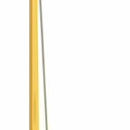
Industria y logística
Gobierno y municipios
Ver todas las soluciones
¿No sabes cuál? Usa el asesor
Promociones
Tienda
Recursos
Asesor de equipos
Comparar equipos
Calculadoras
Guías y
recursos
Academia de operadores
Financiamiento
Países
🇸🇻
El Salvador
SV
🇬🇹
Guatemala
GT
🇳🇮
Nicaragua
NI
🇵🇦
Panamá
PA
Grupo
Por qué ConstruMarket
Nosotros
Postventa
Gobierno y
licitaciones
Talento
Novedades
Contacto
EN
Cotizar
⌘K
Inicio
Nicaragua