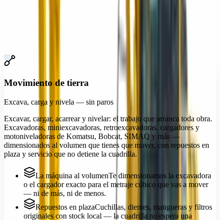
Demolición y corte
06
Iluminación y energía
07
Andamiaje y acceso
08
01
Movimiento de tierra
Excava, carga y nivela — sin paros
Excavar, cargar, acarrear y nivelar: el trabajo que arranca toda obra.
Excavadoras, miniexcavadoras, retroexcavadoras, cargadores y
motoniveladoras de Komatsu, Bobcat, SIMAQ y más —
dimensionados al volumen que tienes que mover, con repuestos en
plaza y servicio que no detiene la cuadrilla.
La máquina al volumen
Te dimensionamos la excavadora
o el cargador exacto para el metraje cúbico que vas a mover
— ni de más, ni de menos.
Repuestos en plaza
Cuchillas, dientes, mangueras y filtros
originales con stock local — la cuadrilla no espera una