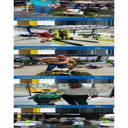
Allanadora SIMAQ entregada
🇳🇮
Nicaragua
Entrega
Montacargas listo para trabajar
🇳🇮
Nicaragua
Entrega
Equipo liviano entregado
🇳🇮
Nicaragua
Entrega
Plancha compactadora entregada
🇳🇮
Nicaragua
Entrega
¡Entrega completada con éxito!