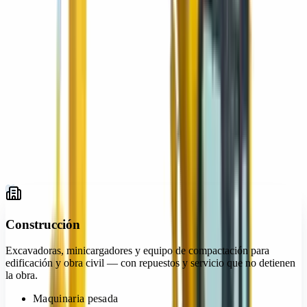
Construcción
01
Infraestructura vial
02
Minería y cantera
03
Agroindustria
04
Energía e industria
05
Industria y logística
06
Gobierno y municipios
07
01
Construcción
Excavadoras, minicargadores y equipo de compactación para
edificación y obra civil — con repuestos y servicio que no detienen
la obra.
Maquinaria pesada