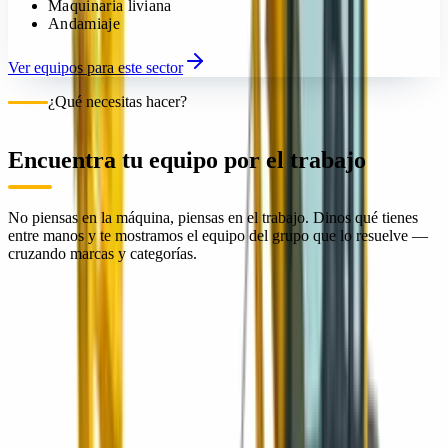
Maquinaria liviana
Andamiaje
Ver equipos para este sector
¿Qué necesitas hacer?
Encuentra tu equipo por el trabajo
No piensas en la máquina, piensas en el trabajo. Dinos qué tienes
entre manos y te mostramos el equipo del grupo que lo resuelve —
cruzando marcas y categorías.
Movimiento de tierra
01
Compactación
02
Pavimentación y vialidad
03
Concreto
04
Manejo de materiales
05