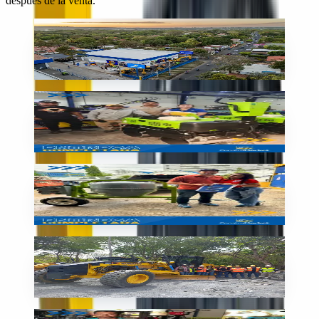
después de la venta.
Sucursal
Nuestra sede en Nicaragua
🇳🇮
Nicaragua
Entrega
Nueva compactadora SIMAQ
🇳🇮
Nicaragua
Entrega
Mezcladora lista para la obra
🇳🇮
Nicaragua
En obra
Motoniveladora Komatsu en obra
🇳🇮
Nicaragua
Entrega