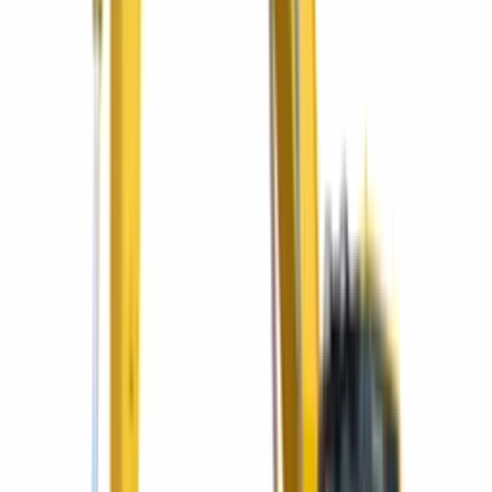
Minicargador SK820-5 con alto flujo, entrega inmediata y un año de
seguro sin costo.
¡Seguro full cover gratis por un año!
Retroexcavadora Komatsu WB93R-5E0 con seguro
full cover gratis
Retroexcavadora con cabina cerrada y aire acondicionado, entrega
inmediata y un año de seguro sin costo.
Sectores que servimos
Una solución para cada industria
Del primer movimiento de tierra al mantenimiento de tu flota —
acompañamos a cada sector de la región con el equipo y el respaldo
correctos.