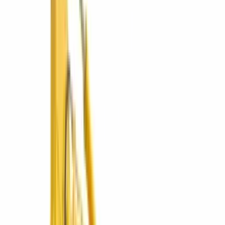
Operado por ConstruMarket
🇳🇮
ConstruMarket
Nicaragua
Líneas de negocio disponibles en Nicaragua.
Cotizar en Nicaragua
Ver líneas
5
líneas
·
1
sucursales
Maquinaria Pesada
Excavadoras, bulldozers, compactación y más.
2 marcas
Explorar
Maquinaria Liviana
Compactación, concreto, iluminación, generación y carga.