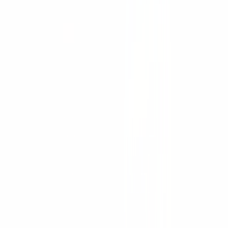
Iluminación, generadores y bombas
Demolición y corte
Movimiento de carga
Andamiaje
Señalización vial
Hangcha
Montacargas eléctricos
Montacargas de combustión
Montacargas todo terreno
Transpaletas
Apiladores
Montacargas retráctiles
Recogepedidos
Pasillo muy angosto
Tractores de arrastre
Plataformas aéreas
Maquinaria portuaria
Montacargas antiexplosión
Robots móviles (AMR)