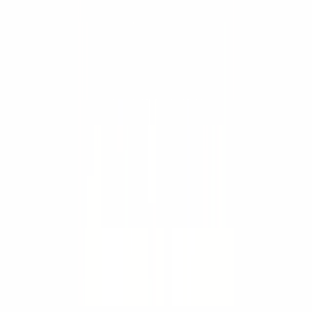
Trabaja con nosotros
Contacto
Cotizar
Países
🇸🇻
El Salvador
+503 7874 4609
🇬🇹
Guatemala
+502 5413-7928
🇳🇮
Nicaragua
+505 8334-5944
🇵🇦
Panamá
+507 6939-3204
Sitios del grupo
SIMAQ
↗