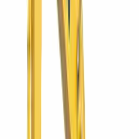
Volquete 4×4 para mover material donde no entra el camión.
Ver más
SIMAQ
WA320-6
Cargador frontal WA320-6
El cargador todoterreno de la región: agregados, caña y
construcción.
Ver más
Komatsu
WB93R-5E0
Retroexcavadora WB93R-5E0
La retro 4x4 más versátil: carga, zanjea y excava en un solo equipo.