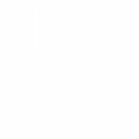
Equipo usado
Aditamentos Bobcat
Herramientas
Asesor de equipos
Comparar equipos
Calculadoras
Guías y recursos
Academia APMT
Financiamiento
Soluciones
Minería
Gobierno y licitaciones
Postventa
Trade-In
El grupo
Por qué ConstruMarket
Nosotros
Novedades