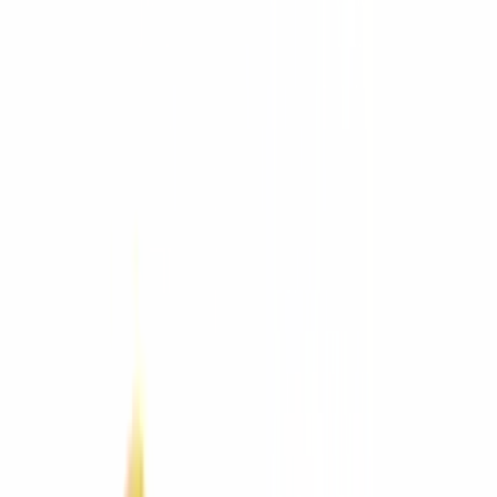
Equipo usado
Aditamentos
Comparar equipos
Asesor de
equipos
Calculadoras
Arquitectura
Arquitectura
Ver todo
Mobiliario
Mobiliario
Ver todo
LuxaLine
Sillería
Escritorios
Estaciones y mesas
Archivo y lockers
Sillones y sofás