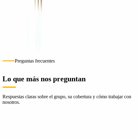
Cotizar ahora
Sucursales
Selecciona una sucursal para ubicarla en el mapa.
1
ConstruMarket Nicaragua · Managua
Managua
Cómo llegar
+505 2268-2803
Preguntas frecuentes
Lo que más nos preguntan
Respuestas claras sobre el grupo, su cobertura y cómo trabajar con
nosotros.
¿Qué es Grupo ConstruMarket?
¿Quién fundó ConstruMarket y cuándo?
¿En qué países opera ConstruMarket?