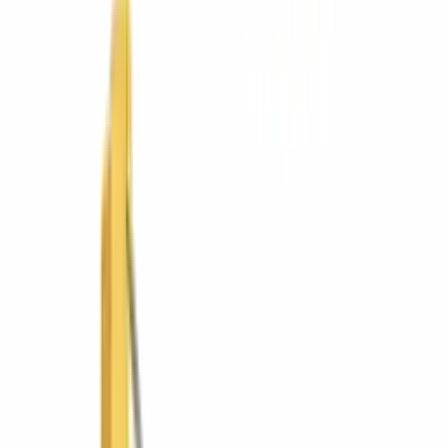
Mobiliario educativo
Hospitality (HORECA)
Mobiliario urbano
Soluciones
Por tipo de trabajo
Movimiento de tierra
Compactación
Pavimentación y vialidad
Concreto
Manejo de materiales
Demolición y corte
Iluminación y energía
Andamiaje y acceso
Por industria
Construcción
Infraestructura vial
Minería y cantera
Agroindustria
Energía e industria