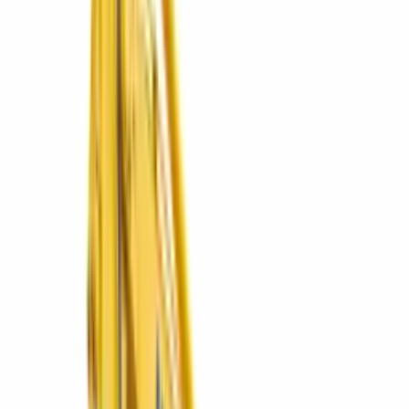
2 marcas
Explorar
Muebles
Mobiliario para oficina, hogar y esparcimiento.
1 marcas
Explorar
Postventa
Repuestos originales, servicio y mantenimiento.
Explorar
RentaCentro
Renta de equipos por el tiempo que lo necesites.