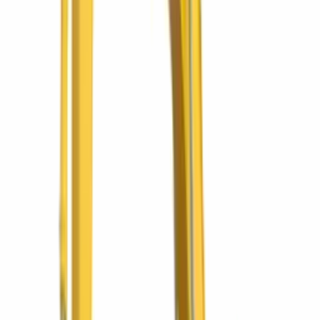
Promociones
Ofertas vigentes
Ver todas las promociones
¡Seguro full cover gratis por un año!
Excavadora Komatsu PC200-10M0 con seguro full
cover gratis
La PC200 de 20 toneladas con entrega inmediata y un año de
seguro full cover sin costo.
¡Seguro full cover gratis por un año!
Minicargador Komatsu SK820-5 con seguro full
cover gratis