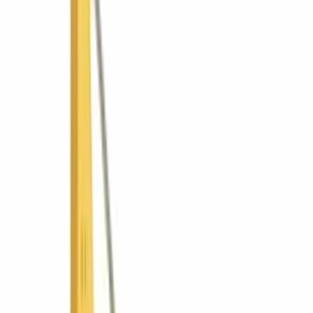
Industria y logística
Gobierno y municipios
Ver todas las soluciones
¿No sabes cuál? Usa el asesor
Promociones
Tienda
Recursos
Asesor de equipos
Comparar equipos
Calculadoras
Guías y
recursos
Academia de operadores
Financiamiento
Países
🇸🇻
El Salvador
SV
🇬🇹
Guatemala
GT
🇳🇮
Nicaragua
NI
🇵🇦
Panamá
PA
Grupo
Por qué ConstruMarket
Nosotros
Postventa
Gobierno y
licitaciones
Talento
Novedades
Contacto
EN
Cotizar
⌘K
Inicio
Nicaragua