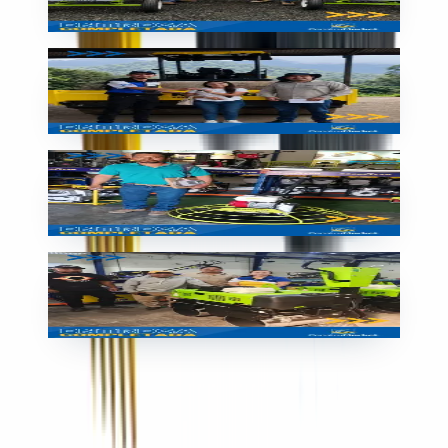
🇵🇦
Panamá
Entrega
Entrega de equipo en Guatemala
🇬🇹
Guatemala
Entrega
Compactadora entregada en Guatemala
🇬🇹
Guatemala
Entrega
Rodillo SIMAQ nuevo
🇬🇹
Guatemala
Contacto en Nicaragua
+505 8334-5944
+505 2268-2803
maquinarialiviana.ni@grupoconstrumarket.com