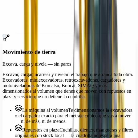
Demolición y corte
06
Iluminación y energía
07
Andamiaje y acceso
08
01
Movimiento de tierra
Excava, carga y nivela — sin paros
Excavar, cargar, acarrear y nivelar: el trabajo que arranca toda obra.
Excavadoras, miniexcavadoras, retroexcavadoras, cargadores y
motoniveladoras de Komatsu, Bobcat, SIMAQ y más —
dimensionados al volumen que tienes que mover, con repuestos en
plaza y servicio que no detiene la cuadrilla.
La máquina al volumen
Te dimensionamos la excavadora
o el cargador exacto para el metraje cúbico que vas a mover
— ni de más, ni de menos.
Repuestos en plaza
Cuchillas, dientes, mangueras y filtros
originales con stock local — la cuadrilla no espera una