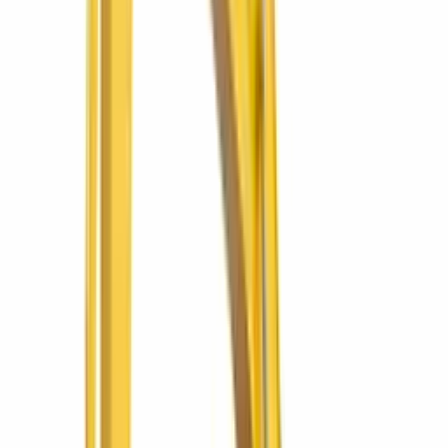
Ver más
Komatsu
SQRDWB L34
Compactador doble tambor con operador a pie
SQRDWB L34
Doble tambor vibratorio para asfalto y base.
Ver más
SIMAQ
SQ60 PRO 2
Compactadora SQ60 PRO 2
Densidad de suelo donde el rodo grande no entra.
Ver más
SIMAQ