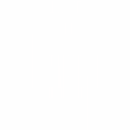
¿ConstruMarket atiende proyectos de minería?
¿Qué marcas de maquinaria distribuye?
¿Ofrecen repuestos originales y servicio técnico?
¿Se puede rentar o alquilar maquinaria?
¿Cómo solicito una cotización?
Más de 30 años construyendo Centroamérica.
Cotiza tu equipo
Catálogo
Maquinaria
Arquitectura
Mobiliario