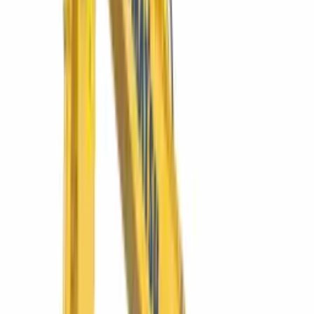
Tractor de orugas D65EX-16
La topadora mediana de referencia: hoja Sigmadozer para máximo
acarreo de material.
Ver más
Komatsu
NIGHTMASTER 350LED
NIGHTMASTER LED 350
Convierte la noche en turno productivo. LED de alto alcance.
Ver más
SIMAQ
SQURBAN1500
Dumper Urban 1500 4×4