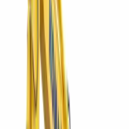
Explorar
01
El catálogo
Equipos destacados
Lo más cotizado del grupo: excavadoras Komatsu, minicargadores
Bobcat y la línea SIMAQ — directo a su ficha técnica.
PC200-10M0
Excavadora hidráulica PC200-10M0
El caballo de batalla de 20 t para movimiento de tierra en
construcción e infraestructura.
Ver más
Komatsu
D65EX-16